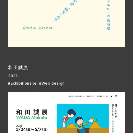
和田誠展
2021-
#Exhibitionsite
,
#Web design